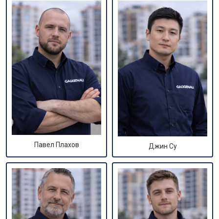
Павел Плахов
Джин Су