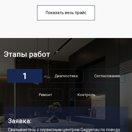
температуры
Замена термостата
от 1700 ₽
Заказать
Показать весь прайс
Замена дефростера
от 4750 ₽
Заказать
Замена мотор-компрессора
от 3650 ₽
Заказать
Замена нагревателя испарителя
от 2550 ₽
Заказать
Этапы работ
Замена нагревателя оттайки
от 2300 ₽
Заказать
Замена реле холодильника
от 2550 ₽
Заказать
Gaggenau
1
Диагностика
Согласование
Устранение утечки хладагента
от 1900 ₽
Заказать
Ремонт
Контроль
Заявка:
Связываетесь с сервисным центром Gaggenau по поводу