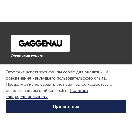
Сервисный ремонт
ВЫБЕРИ СВОЙ ГОРОД
Этот сайт использует файлы cookie для аналитики и
Устранение засора трубопровода холодильника Gaggenau
обеспечения наилучшего пользовательского опыта.
в
Москве
Продолжая использовать этот сайт, вы соглашаетесь с
Устранение засора трубопровода холодильника Gaggenau
использованием файлов cookie.
Политика
в
Санкт-Петербурге
конфиденциальности
Устранение засора трубопровода холодильника Gaggenau
в
Краснодаре
Принять все
Устранение засора трубопровода холодильника Gaggenau
в
Ростове-на-Дону
Устранение засора трубопровода холодильника Gaggenau
в
Нижнем Новгороде