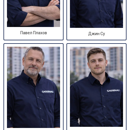
Павел Плахов
Джин Су