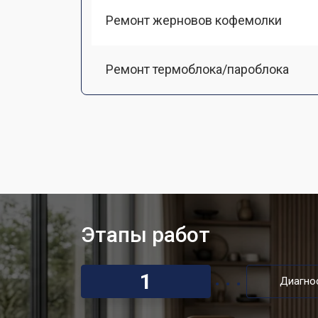
Ремонт жерновов кофемолки
Ремонт термоблока/пароблока
Ремонт кофемолки
Замена прокладок
Декальцинация кофемашины Gagg
Этапы работ
Ремонт заварного механизма
1
Диагно