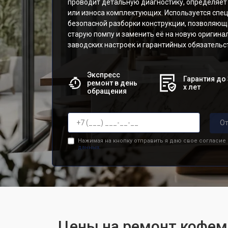
проводит детальную диагностику, определяет 
или износа комплектующих. Используется спе
безопасной разборки конструкции, позволяющ
старую помпу и заменить её на новую оригина
заводских настроек и гарантийных обязательс
Экспресс
Гарантия до 
ремонт в день
х лет
обращения
От
Нажимая на кнопку отправить я даю свое согласие
данных.
Цены на ремонт кофе