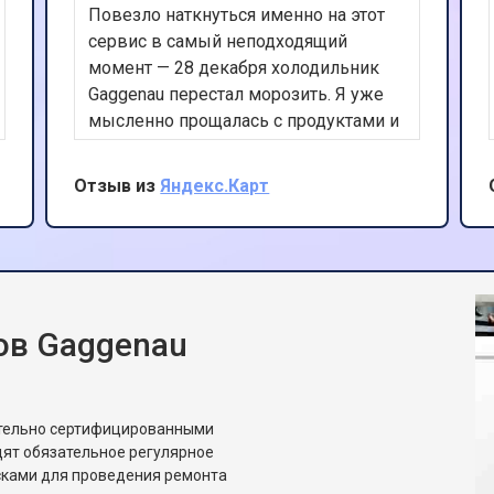
Повезло наткнуться именно на этот
сервис в самый неподходящий
момент — 28 декабря холодильник
Gaggenau перестал морозить. Я уже
мысленно прощалась с продуктами и
Новым годом. Другие сервисы либо
не брались за Gaggenau вообще, либо
Отзыв из
Яндекс.Карт
называли цену новой техники. Здесь
оператор спокойно выслушал, сказал
возможную причину ещё по
телефону, и уже через 2,5 часа
приехал мастер. Нашёл
микротрещину в испарителе
ов Gaggenau
морозилки, которую не видно без
специального оборудования, запаял
профессионально, перезаправил
ительно сертифицированными
фреон, заменил фильтр-осушитель.
ят обязательное регулярное
Всё оригинал, чек, гарантия 24 месяца
сками для проведения ремонта
на герметичность контура. К вечеру