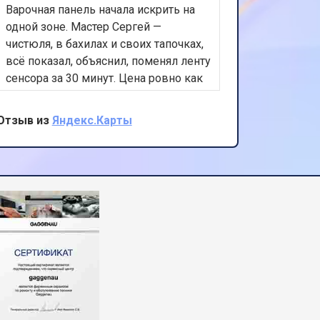
Варочная панель начала искрить на
Посудом
одной зоне. Мастер Сергей —
и не сли
чистюля, в бахилах и своих тапочках,
14:30 уж
всё показал, объяснил, поменял ленту
всю сист
сенсора за 30 минут. Цена ровно как
который 
по телефону. Спасибо!
быстро, 
номер, т
Отзыв из
Яндекс.Карты
Отзыв из