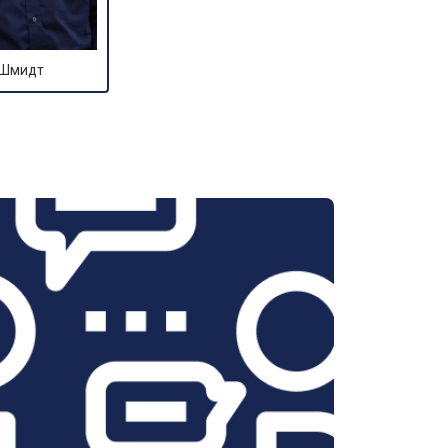
 Шмидт