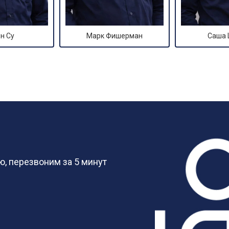
н Су
Марк Фишерман
Саша
?
, перезвоним за 5 минут