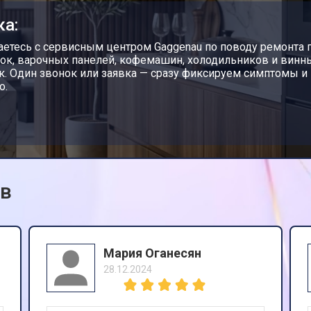
ка:
етесь с сервисным центром Gaggenau по поводу ремонта 
ок, варочных панелей, кофемашин, холодильников и вин
. Один звонок или заявка — сразу фиксируем симптомы и
о.
ов
Мария Оганесян
28.12.2024