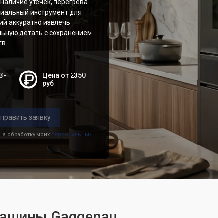
наличие утечек, перегрева
циальный инструмент для
ий аккуратно извлечь
льную деталь с сохранением
тв.
3-
Цена от 2350
руб
править заявку
 на обработку моих
персональных
машины Gaggenau