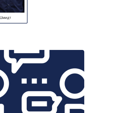
 Шмидт