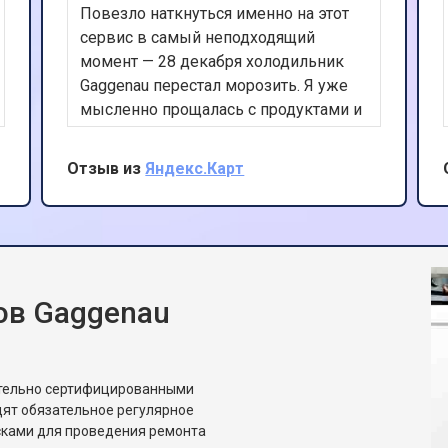
Повезло наткнуться именно на этот
сервис в самый неподходящий
момент — 28 декабря холодильник
Gaggenau перестал морозить. Я уже
мысленно прощалась с продуктами и
Новым годом. Другие сервисы либо
не брались за Gaggenau вообще, либо
Отзыв из
Яндекс.Карт
называли цену новой техники. Здесь
оператор спокойно выслушал, сказал
возможную причину ещё по
телефону, и уже через 2,5 часа
приехал мастер. Нашёл
микротрещину в испарителе
ов Gaggenau
морозилки, которую не видно без
специального оборудования, запаял
профессионально, перезаправил
ительно сертифицированными
фреон, заменил фильтр-осушитель.
ят обязательное регулярное
Всё оригинал, чек, гарантия 24 месяца
сками для проведения ремонта
на герметичность контура. К вечеру