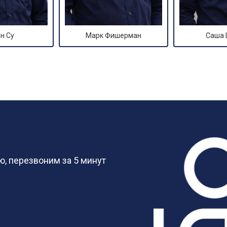
н Су
Марк Фишерман
Саша
?
, перезвоним за 5 минут