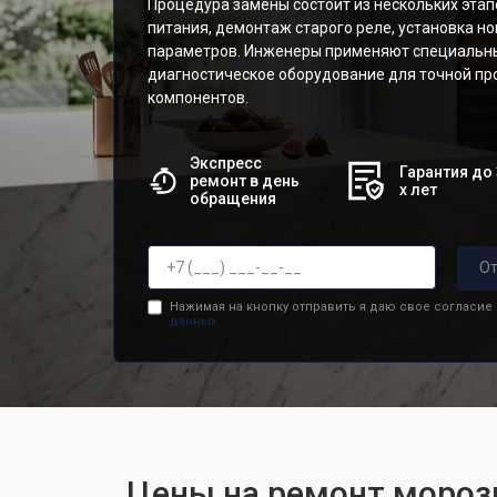
Процедура замены состоит из нескольких этап
питания, демонтаж старого реле, установка н
параметров. Инженеры применяют специальны
диагностическое оборудование для точной пр
компонентов.
Экспресс
Гарантия до 
ремонт в день
х лет
обращения
От
Нажимая на кнопку отправить я даю свое согласие
данных.
Цены на ремонт мороз