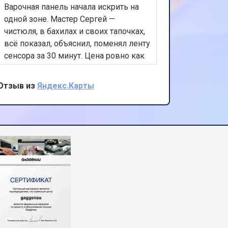
Варочная панель начала искрить на
Посудом
одной зоне. Мастер Сергей —
и не сли
чистюля, в бахилах и своих тапочках,
14:30 уж
всё показал, объяснил, поменял ленту
всю сист
сенсора за 30 минут. Цена ровно как
который 
по телефону. Спасибо!
быстро, 
номер, т
Отзыв из
Яндекс.Карты
Отзыв из