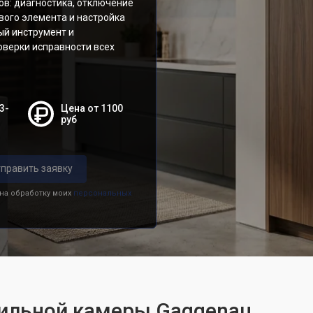
ов: диагностика, отключение
ового элемента и настройка
й инструмент и
оверки исправности всех
3-
Цена от 1100
руб
править заявку
 на обработку моих
персональных
ильной камеры Gaggenau