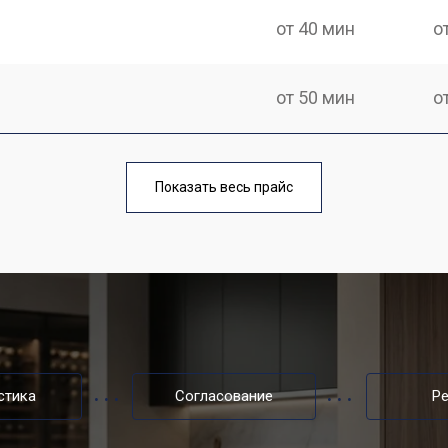
от 40 мин
о
от 50 мин
о
ры
от 40 мин
о
Показать весь прайс
от 80 мин
о
от 50 мин
о
от 60 мин
о
стика
Согласование
Р
от 40 мин
о