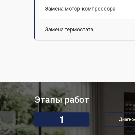
Замена мотор-компрессора
Замена термостата
Ремонт/замена датчика температу
Ремонт капиллярной трубки
Заправка фреоном
Этапы работ
Замена шнура питания
1
Диагно
Ремонт вентилятора