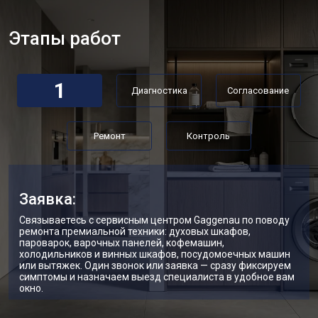
Замена дозатора моющих средств
от 2550 ₽
Заказать
Этапы работ
Ремонт или замена петли двери
от 2000 ₽
Заказать
Ремонт или замена патрубка
от 3250 ₽
Заказать
1
Диагностика
Согласование
Ремонт платы управления
от 2450 ₽
Заказать
(восстановление)
Корпусный ремонт (замена резинок,
от 1850 ₽
Заказать
креплений, кнопок)
Ремонт
Контроль
Замена крестовины
от 2750 ₽
Заказать
Замена щёток стиральной машины
от 3100 ₽
Заказать
Gaggenau
Заявка:
Замена амортизаторов
от 2000 ₽
Заказать
Связываетесь с сервисным центром Gaggenau по поводу
ремонта премиальной техники: духовых шкафов,
пароварок, варочных панелей, кофемашин,
Замена подшипников
от 2800 ₽
Заказать
холодильников и винных шкафов, посудомоечных машин
или вытяжек. Один звонок или заявка — сразу фиксируем
Замена мотора стиральной машины
от 3800 ₽
Заказать
симптомы и назначаем выезд специалиста в удобное вам
Gaggenau
окно.
Ремонт/замена датчика
от 2200 ₽
Заказать
температуры