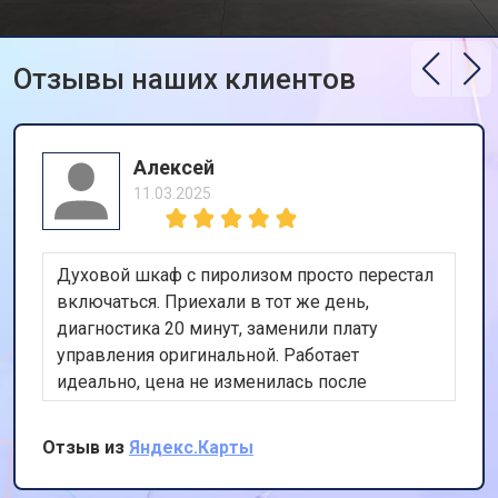
Замена ТЭН стиральной машины
от 2300 ₽
Заказать
Gaggenau
Отзывы наших клиентов
Замена блока управления
от 3600 ₽
Заказать
Замена заливного клапана
от 3250 ₽
Заказать
Замена заливного шланга
от 2150 ₽
Заказать
Алексей
11.03.2025
Замена прессостата
от 3350 ₽
Заказать
Замена сливного насоса
от 3450 ₽
Заказать
Духовой шкаф с пиролизом просто перестал
Замена сливного шланга
от 2100 ₽
Заказать
включаться. Приехали в тот же день,
диагностика 20 минут, заменили плату
Замена циркуляционного насоса
от 3800 ₽
Заказать
управления оригинальной. Работает
Замена УБЛ стиральной машины
идеально, цена не изменилась после
от 2100 ₽
Заказать
Gaggenau
осмотра. Очень доволен скоростью и
Замена приводного ремня
от 2550 ₽
Заказать
качеством.
Отзыв из
Яндекс.Карты