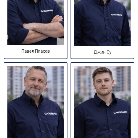
Павел Плахов
Джин Су