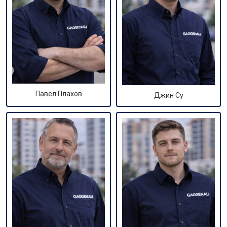
Павел Плахов
Джин Су