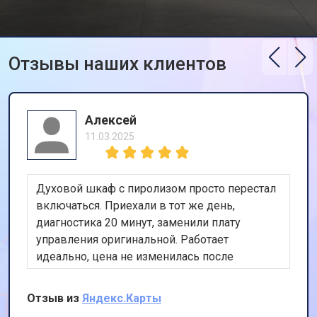
от 3800 ₽
Gaggenau
Ремонт/замена датчика
от 2200 ₽
Заказать
температуры
Замена ТЭН стиральной машины
Отзывы наших клиентов
от 2300 ₽
Заказать
Gaggenau
Замена блока управления
от 3600 ₽
Заказать
Замена заливного клапана
от 3250 ₽
Заказать
Алексей
11.03.2025
Замена прессостата
от 3350 ₽
Заказать
Замена сливного насоса
от 3450 ₽
Заказать
Духовой шкаф с пиролизом просто перестал
Замена сливного шланга
от 2100 ₽
Заказать
включаться. Приехали в тот же день,
диагностика 20 минут, заменили плату
Замена циркуляционного насоса
от 3800 ₽
Заказать
управления оригинальной. Работает
Замена УБЛ стиральной машины
идеально, цена не изменилась после
от 2100 ₽
Заказать
Gaggenau
осмотра. Очень доволен скоростью и
Замена приводного ремня
от 2550 ₽
Заказать
качеством.
Отзыв из
Яндекс.Карты