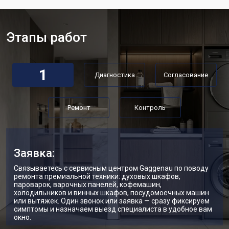
от 3450 ₽
Gaggenau
Замена нижнего противовеса
от 3450 ₽
Заказать
Этапы работ
Замена дозатора моющих средств
от 2550 ₽
Заказать
Ремонт или замена петли двери
от 2000 ₽
Заказать
1
Диагностика
Согласование
Ремонт или замена патрубка
от 3250 ₽
Заказать
Ремонт платы управления
от 2450 ₽
Заказать
(восстановление)
Ремонт
Контроль
Корпусный ремонт (замена резинок,
от 1850 ₽
Заказать
креплений, кнопок)
Замена крестовины
от 2750 ₽
Заказать
Заявка:
Замена щёток стиральной машины
от 3100 ₽
Заказать
Связываетесь с сервисным центром Gaggenau по поводу
Gaggenau
ремонта премиальной техники: духовых шкафов,
пароварок, варочных панелей, кофемашин,
Замена амортизаторов
от 2000 ₽
Заказать
холодильников и винных шкафов, посудомоечных машин
или вытяжек. Один звонок или заявка — сразу фиксируем
Замена подшипников
от 2800 ₽
Заказать
симптомы и назначаем выезд специалиста в удобное вам
окно.
Замена мотора стиральной машины
Заказать