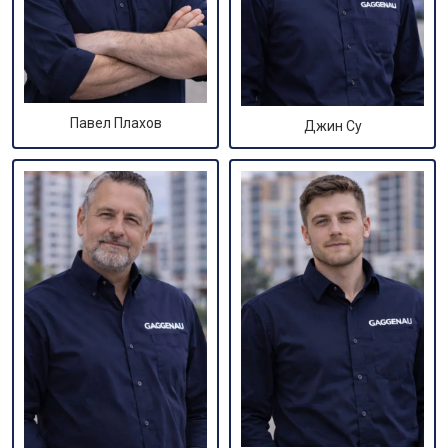
Павел Плахов
Джин Су