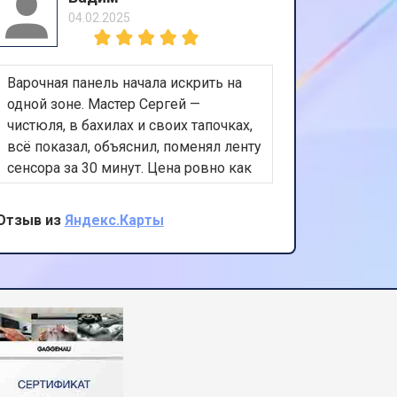
04.02.2025
Варочная панель начала искрить на
Посудом
одной зоне. Мастер Сергей —
и не сли
чистюля, в бахилах и своих тапочках,
14:30 уж
всё показал, объяснил, поменял ленту
всю сист
сенсора за 30 минут. Цена ровно как
который 
по телефону. Спасибо!
быстро, 
номер, т
Отзыв из
Яндекс.Карты
Отзыв из