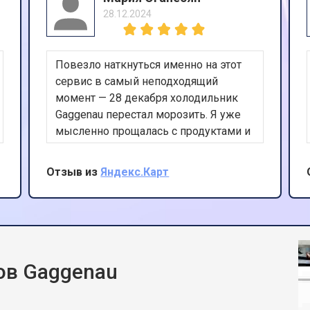
28.12.2024
Повезло наткнуться именно на этот
сервис в самый неподходящий
момент — 28 декабря холодильник
Gaggenau перестал морозить. Я уже
мысленно прощалась с продуктами и
Новым годом. Другие сервисы либо
не брались за Gaggenau вообще, либо
Отзыв из
Яндекс.Карт
называли цену новой техники. Здесь
оператор спокойно выслушал, сказал
возможную причину ещё по
телефону, и уже через 2,5 часа
приехал мастер. Нашёл
микротрещину в испарителе
ов Gaggenau
морозилки, которую не видно без
специального оборудования, запаял