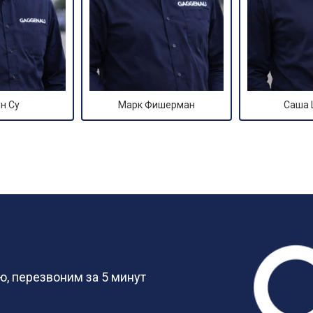
н Су
Марк Фишерман
Саша
?
, перезвоним за 5 минут