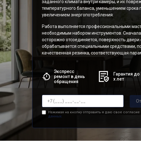
заданного климата внутри камеры, и их повр
температурного баланса, уменьшением срока г
увеличением энергопотребления.
Работа выполняется профессиональными мас
необходимым набором инструментов. Сначала
осторожно отсоединяется, поверхность двери
обрабатывается специальными средствами, по
качественная резинка, соответствующая пар
Экспресс
Гарантия до 
ремонт в день
х лет
обращения
От
Нажимая на кнопку отправить я даю свое согласие
данных.