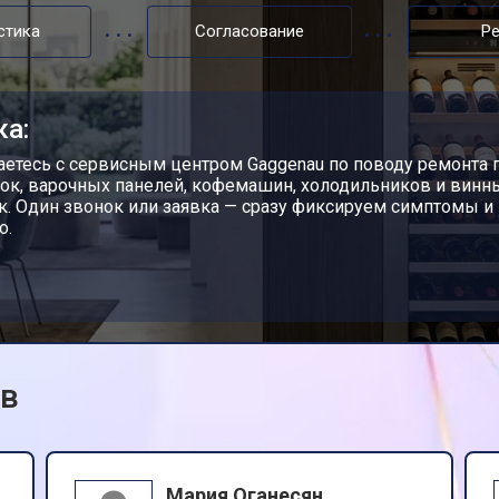
стика
Согласование
Р
ка:
етесь с сервисным центром Gaggenau по поводу ремонта 
ок, варочных панелей, кофемашин, холодильников и вин
. Один звонок или заявка — сразу фиксируем симптомы и
о.
ов
Мария Оганесян