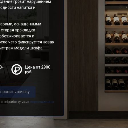
еждение грозит нарушением
одности напитка и
терами, оснащёнными
 старая прокладка
 обезжиривается и
сле чего фиксируется новая
аметрам модели шкафа.
3-
Цена от 2900
руб
править заявку
 на обработку моих
персональных