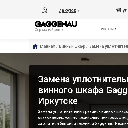
ул
Иркутск
▼
УСЛУГИ
Сервисный ремонт
Главная
/
Винный шкаф
/
Замена уплотнител
Замена уплотнитель
винного шкафа Gagg
Иркутске
Замена уплотнительных резинок винных шкафо
оказываемых нашим сервисным центром, спе
за элитной бытовой техникой Gaggenau. Резин