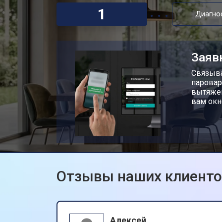
1
Диагно
Заяв
Связыва
паровар
вытяжек
вам окн
Отзывы наших клиент
Алексей